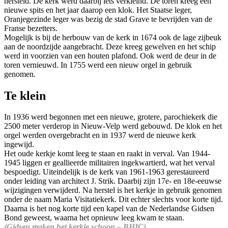
hersteld. De kerk werd daarbij iets verkleind. De toren kreeg een
nieuwe spits en het jaar daarop een klok. Het Staatse leger,
Oranjegezinde leger was bezig de stad Grave te bevrijden van de
Franse bezetters.
Mogelijk is bij de herbouw van de kerk in 1674 ook de lage zijbeuk
aan de noordzijde aangebracht. Deze kreeg gewelven en het schip
werd in voorzien van een houten plafond. Ook werd de deur in de
toren vernieuwd. In 1755 werd een nieuw orgel in gebruik
genomen.
Te klein
In 1936 werd begonnen met een nieuwe, grotere, parochiekerk die
2500 meter verderop in Nieuw-Velp werd gebouwd. De klok en het
orgel werden overgebracht en in 1937 werd de nieuwe kerk
ingewijd.
Het oude kerkje komt leeg te staan en raakt in verval. Van 1944-
1945 liggen er geallieerde militairen ingekwartierd, wat het verval
bespoedigt. Uiteindelijk is de kerk van 1961-1963 gerestaureerd
onder leiding van architect J. Strik. Daarbij zijn 17e- en 18e-eeuwse
wijzigingen verwijderd. Na herstel is het kerkje in gebruik genomen
onder de naam Maria Visitatiekerk. Dit echter slechts voor korte tijd.
Daarna is het nog korte tijd een kapel van de Nederlandse Gidsen
Bond geweest, waarna het opnieuw leeg kwam te staan.
(Gidsen maken het kerkje schoon – BHIC).