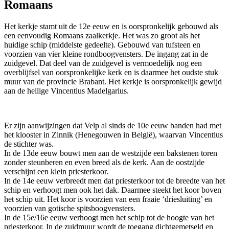
Romaans
Het kerkje stamt uit de 12e eeuw en is oorspronkelijk gebouwd als
een eenvoudig Romaans zaalkerkje. Het was zo groot als het
huidige schip (middelste gedeelte). Gebouwd van tufsteen en
voorzien van vier kleine rondboogvensters. De ingang zat in de
zuidgevel. Dat deel van de zuidgevel is vermoedelijk nog een
overblijfsel van oorspronkelijke kerk en is daarmee het oudste stuk
muur van de provincie Brabant. Het kerkje is oorspronkelijk gewijd
aan de heilige Vincentius Madelgarius.
Er zijn aanwijzingen dat Velp al sinds de 10e eeuw banden had met
het klooster in Zinnik (Henegouwen in België), waarvan Vincentius
de stichter was.
In de 13de eeuw bouwt men aan de westzijde een bakstenen toren
zonder steunberen en even breed als de kerk. Aan de oostzijde
verschijnt een klein priesterkoor.
In de 14e eeuw verbreedt men dat priesterkoor tot de breedte van het
schip en verhoogt men ook het dak. Daarmee steekt het koor boven
het schip uit. Het koor is voorzien van een fraaie ‘driesluiting’ en
voorzien van gotische spitsboogvensters.
In de 15e/16e eeuw verhoogt men het schip tot de hoogte van het
priesterkoor. In de zuidmuur wordt de toegang dichtgemetseld en